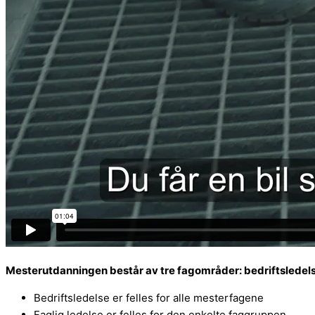
Mesterutdanningen består av tre fagområder: bedriftsledelse
Bedriftsledelse er felles for alle mesterfagene
Faglig ledelse er felles for den enkelte faggruppen